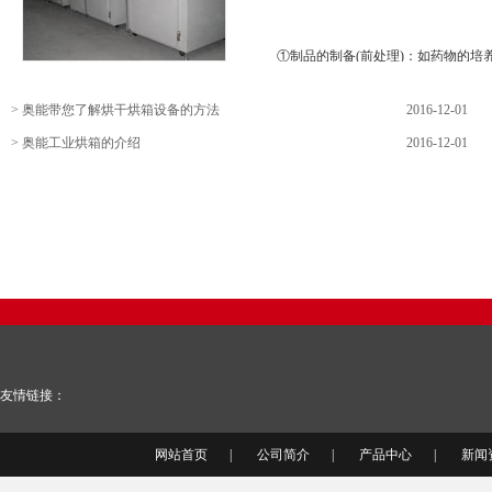
①制品的制备(前处理)：如药物的培
等，食品原料的挑选、清洗、切分、灭酶
>
奥能带您了解烘干烘箱设备的方法
2016-12-01
>
奥能工业烘箱的介绍
2016-12-01
②制品的冻结(预冻)：将制品冻结成
③第一阶段烘干(升华干燥)：将制品
④第二阶段烘干(解吸干燥)：将残留于制
友情链接：
网站首页
|
公司简介
|
产品中心
|
新闻