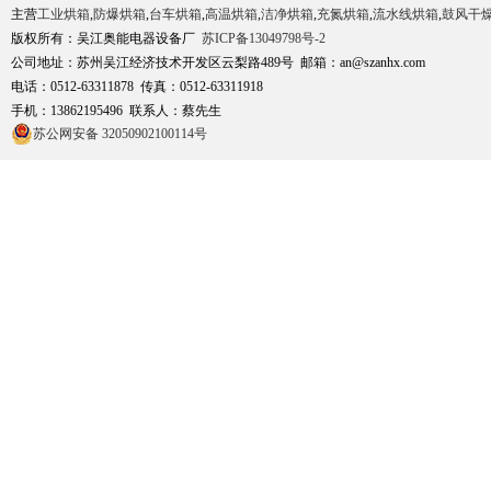
主营
工业烘箱
,
防爆烘箱
,
台车烘箱
,
高温烘箱
,
洁净烘箱
,
充氮烘箱
,
流水线烘箱
,
鼓风干
版权所有：吴江奥能电器设备厂
苏ICP备13049798号-2
公司地址：苏州吴江经济技术开发区云梨路489号 邮箱：an@szanhx.com
电话：0512-63311878 传真：0512-63311918
手机：13862195496 联系人：蔡先生
苏公网安备 32050902100114号